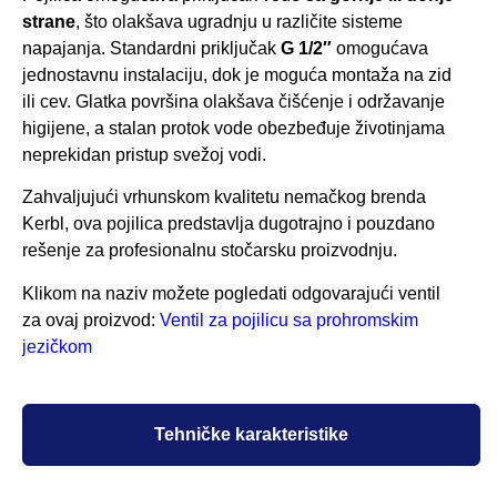
strane
, što olakšava ugradnju u različite sisteme
napajanja. Standardni priključak
G 1/2″
omogućava
jednostavnu instalaciju, dok je moguća montaža na zid
ili cev. Glatka površina olakšava čišćenje i održavanje
higijene, a stalan protok vode obezbeđuje životinjama
neprekidan pristup svežoj vodi.
Zahvaljujući vrhunskom kvalitetu nemačkog brenda
Kerbl, ova pojilica predstavlja dugotrajno i pouzdano
rešenje za profesionalnu stočarsku proizvodnju.
Klikom na naziv možete pogledati odgovarajući ventil
za ovaj proizvod:
Ventil za pojilicu sa prohromskim
jezičkom
Tehničke karakteristike