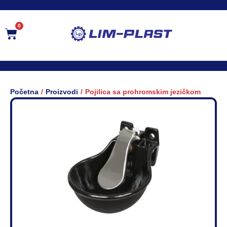
0
/
/
Početna
Proizvodi
Pojilica sa prohromskim jezičkom