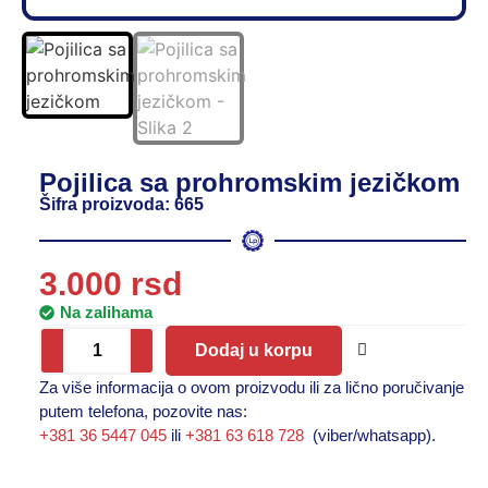
Pojilica sa prohromskim jezičkom
Šifra proizvoda: 665
3.000
rsd
Na zalihama
Dodaj u korpu
Za više informacija o ovom proizvodu ili za lično poručivanje
putem telefona, pozovite nas:
+381 36 5447 045
ili
+381 63 618 728
(viber/whatsapp).