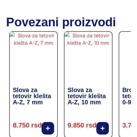
Povezani proizvodi
Slova za
Slova za
Broje
tetovir klešta
tetovir klešta
tetov
A-Z, 7 mm
A-Z, 10 mm
0-9,
8.750
rsd
9.850
rsd
3.75