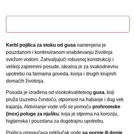
Opis proizvoda
Kerbl pojilica za stoku od gusa
namenjena je
pouzdanom i kontinuiranom snabdevanju životinja
svežom vodom. Zahvaljujući robusnoj konstrukciji i
velikoj zapremini posude, idealna je za svakodnevnu
upotrebu na farmama goveda, konja i drugih krupnih
domaćih životinja.
Posuda je izrađena od visokokvalitetnog
gusa
, koji
pruža izuzetnu čvrstoću, otpornost na habanje i dug vek
trajanja. Aktiviranje vode vrši se pomoću
prohromske
(inox) poluge za njušku
, koja je otporna na koroziju,
higijenska i pouzdana za dugotrajnu upotrebu.
Pojilica omogućava priključak vode
sa gornje ili donje