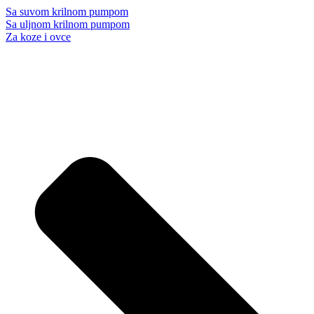
Sa suvom krilnom pumpom
Sa uljnom krilnom pumpom
Za koze i ovce