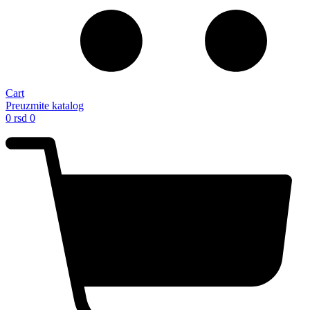
Cart
Preuzmite katalog
0
rsd
0