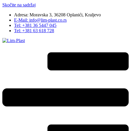
Skočite na sadržaj
Adresa: Moravska 3, 36208 Oplanići, Kraljevo
E-Mail: info@lim-plast.co.rs
Tel: +381 36 5447 045
Tel: +381 63 618 728