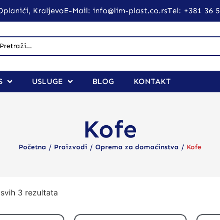
planići, Kraljevo
E-Mail: info@lim-plast.co.rs
Tel: +381 36 
S
USLUGE
BLOG
KONTAKT
Kofe
/
/
/
Početna
Proizvodi
Oprema za domaćinstva
Kofe
svih 3 rezultata