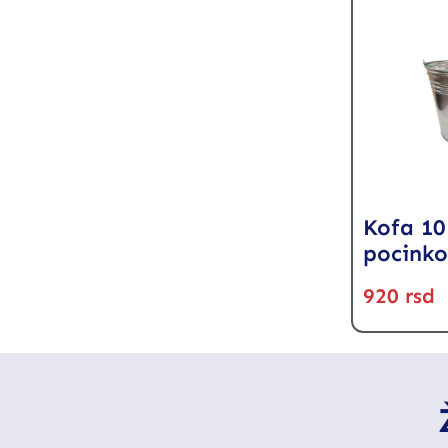
Kofa 10 
pocink
920
rsd