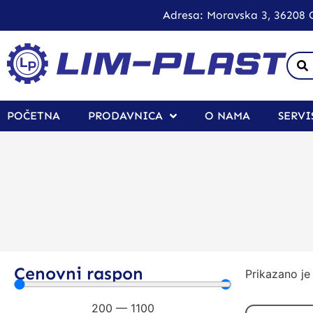
Adresa: Moravska 3, 36208 O
POČETNA
PRODAVNICA
O NAMA
SERVI
Cenovni raspon
Prikazano je 
200
—
1100