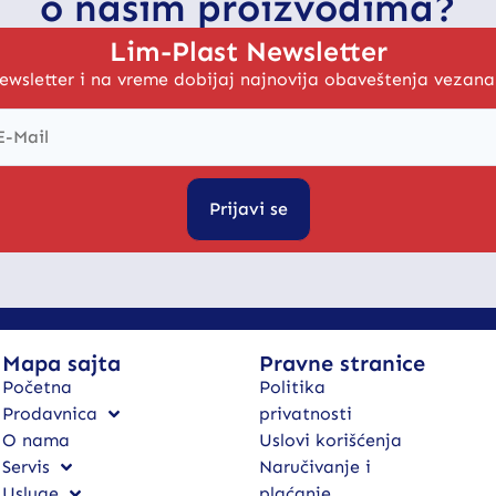
o našim proizvodima?
Lim-Plast Newsletter
ewsletter i na vreme dobijaj najnovija obaveštenja vezan
Prijavi se
Mapa sajta
Pravne stranice
Početna
Politika
Prodavnica
privatnosti
O nama
Uslovi korišćenja
Servis
Naručivanje i
Usluge
plaćanje