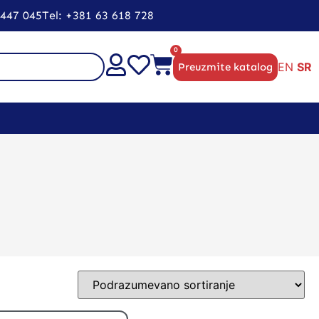
5447 045
Tel: +381 63 618 728
0
EN
SR
Preuzmite katalog