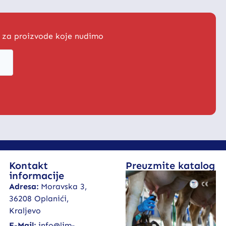
a za proizvode koje nudimo
Kontakt
Preuzmite katalog
informacije
Adresa:
Moravska 3,
36208 Oplanići,
Kraljevo
E-Mail:
info@lim-