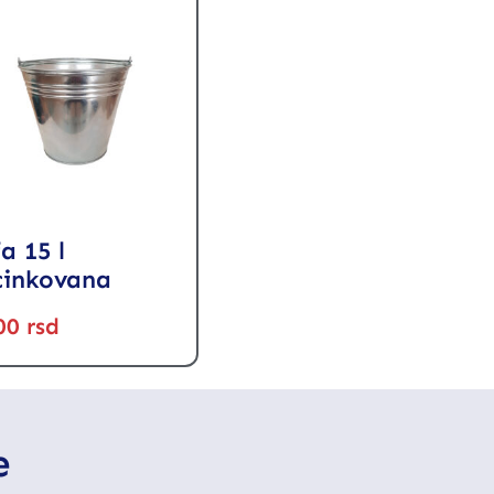
a 15 l
cinkovana
00
rsd
e