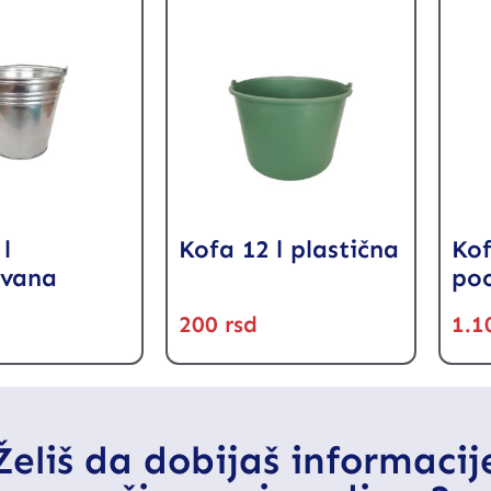
l
Kofa 12 l plastična
Kof
ovana
po
200
rsd
1.1
Želiš da dobijaš informacij