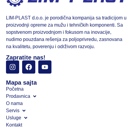
LIM-PLAST d.o.o. je porodična kompanija sa tradicijom u
proizvodnji opreme za mužu i tehničkih komponenti. Sa
sopstvenom proizvodnjom i fokusom na inovacije,
nudimo pouzdana rešenja za poljoprivredu, zasnovana
na kvalitetu, poverenju i održivom razvoju.
Zapratite nas!
Mapa sajta
Početna
Prodavnica
O nama
Servis
Usluge
Kontakt