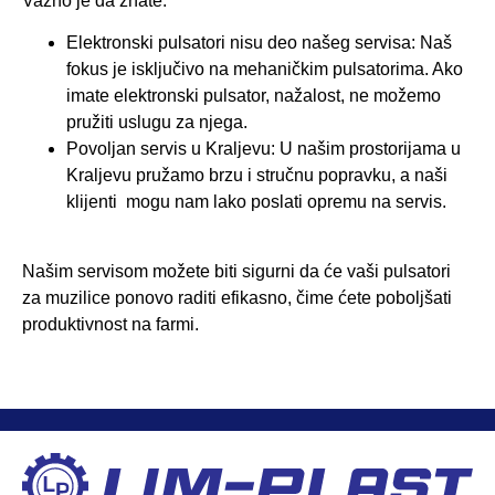
Važno je da znate:
Elektronski pulsatori nisu deo našeg servisa: Naš
fokus je isključivo na mehaničkim pulsatorima. Ako
imate elektronski pulsator, nažalost, ne možemo
pružiti uslugu za njega.
⁠Povoljan servis u Kraljevu: U našim prostorijama u
Kraljevu pružamo brzu i stručnu popravku, a naši
klijenti mogu nam lako poslati opremu na servis.
Našim servisom možete biti sigurni da će vaši pulsatori
za muzilice ponovo raditi efikasno, čime ćete poboljšati
produktivnost na farmi.