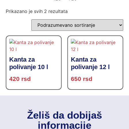
Prikazano je svih 2 rezultata
Kanta za
Kanta za
polivanje 10 l
polivanje 12 l
420
rsd
650
rsd
Želiš da dobijaš
informacije