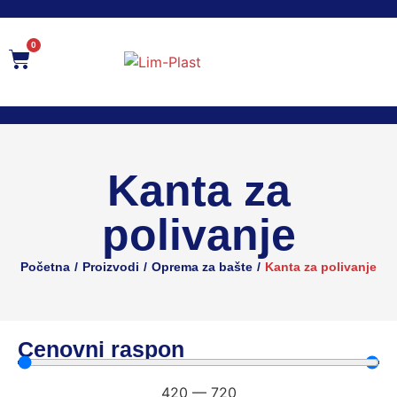
0
Kanta za
polivanje
/
/
/
Početna
Proizvodi
Oprema za bašte
Kanta za polivanje
Cenovni raspon
420
—
720