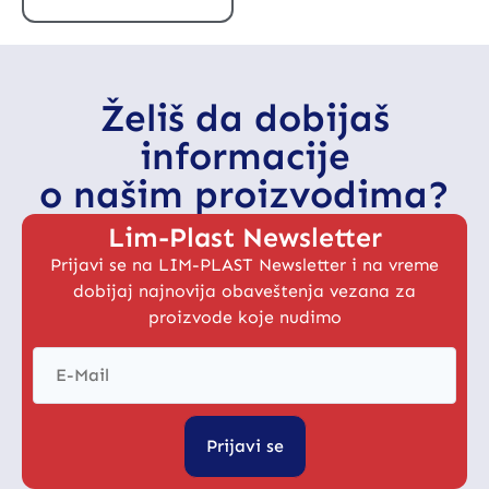
Želiš da dobijaš
informacije
o našim proizvodima?
Lim-Plast Newsletter
Prijavi se na LIM-PLAST Newsletter i na vreme
dobijaj najnovija obaveštenja vezana za
proizvode koje nudimo
Prijavi se