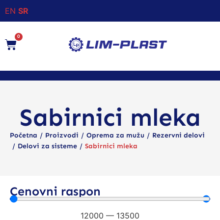
EN
SR
0
Sabirnici mleka
/
/
/
Početna
Proizvodi
Oprema za mužu
Rezervni delovi
/
/
Delovi za sisteme
Sabirnici mleka
Cenovni raspon
12000
—
13500