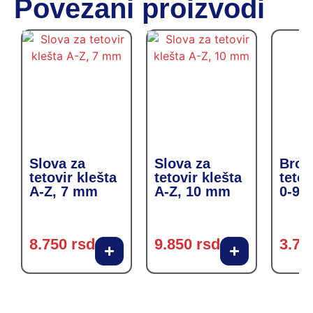
Povezani proizvodi
Slova za
Slova za
Broje
tetovir klešta
tetovir klešta
tetov
A-Z, 7 mm
A-Z, 10 mm
0-9,
8.750
rsd
9.850
rsd
3.75