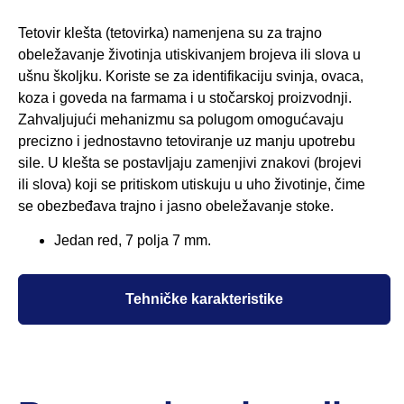
Tetovir klešta (tetovirka) namenjena su za trajno
obeležavanje životinja utiskivanjem brojeva ili slova u
ušnu školjku. Koriste se za identifikaciju svinja, ovaca,
koza i goveda na farmama i u stočarskoj proizvodnji.
Zahvaljujući mehanizmu sa polugom omogućavaju
precizno i jednostavno tetoviranje uz manju upotrebu
sile. U klešta se postavljaju zamenjivi znakovi (brojevi
ili slova) koji se pritiskom utiskuju u uho životinje, čime
se obezbeđava trajno i jasno obeležavanje stoke.
Jedan red, 7 polja 7 mm.
Tehničke karakteristike