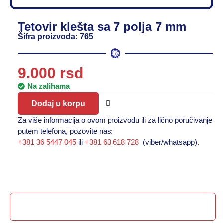
Tetovir klešta sa 7 polja 7 mm
Šifra proizvoda: 765
9.000
rsd
Na zalihama
Dodaj u korpu
Za više informacija o ovom proizvodu ili za lično poručivanje
putem telefona, pozovite nas:
+381 36 5447 045
ili
+381 63 618 728
(viber/whatsapp).
Opis proizvoda