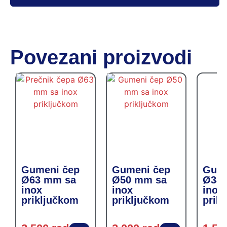
Povezani proizvodi
Gumeni čep
Gumeni čep
Gume
Ø63 mm sa
Ø50 mm sa
Ø38 
inox
inox
inox
priključkom
priključkom
prik