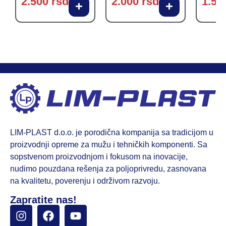
2.500
rsd
2.000
rsd
1.50
LIM-PLAST d.o.o. je porodična kompanija sa tradicijom u
proizvodnji opreme za mužu i tehničkih komponenti. Sa
sopstvenom proizvodnjom i fokusom na inovacije,
nudimo pouzdana rešenja za poljoprivredu, zasnovana
na kvalitetu, poverenju i održivom razvoju.
Zapratite nas!