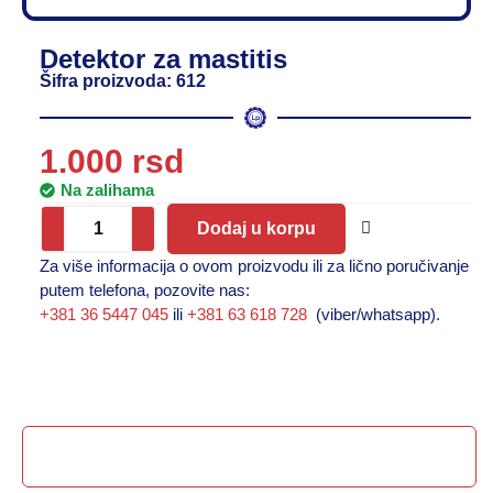
Detektor za mastitis
Šifra proizvoda: 612
1.000
rsd
Na zalihama
Dodaj u korpu
Za više informacija o ovom proizvodu ili za lično poručivanje
putem telefona, pozovite nas:
+381 36 5447 045
ili
+381 63 618 728
(viber/whatsapp).
Opis proizvoda