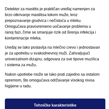
Detektor za mastitis je praktičan uređaj namenjen za
brzo otkrivanje mastitisa tokom muže, kroz
prepoznavanje grudvica i nečistoća u mleku.
Omogućava pravovremeno uočavanje problema u
ranoj fazi, čime se smanjuje rizik od širenja infekcija i
kontaminacije mleka.
Uređaj se lako postavlja na mlečno crevo i jednostavan
je za upotrebu u svakodnevnoj muži. Zahvaljujući
univerzalnom dizajnu, odgovara za sve tipove muzilica
i sistema za mužu.
Nakon upotrebe može se lako prati zajedno sa ostalom
opremom, što omogućava održavanje visokog nivoa
higijene u radu.
Tehničke karakteristike