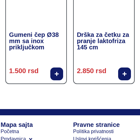
Gumeni čep Ø38
Drška za četku za
mm sa inox
pranje laktofriza
priključkom
145 cm
1.500
rsd
2.850
rsd
Mapa sajta
Pravne stranice
Početna
Politika privatnosti
Prodavnica
Uslovi korišćenja