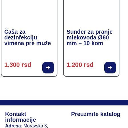
Čaša za
Sunđer za pranje
dezinfekciju
mlekovoda Ø60
vimena pre muže
mm – 10 kom
1.300
rsd
1.200
rsd
Kontakt
Preuzmite katalog
informacije
Adresa:
Moravska 3,