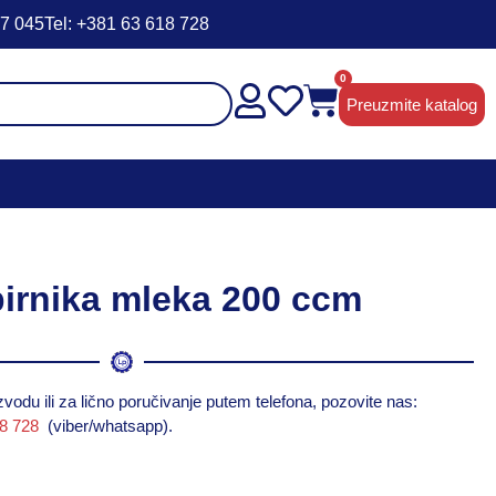
47 045
Tel: +381 63 618 728
0
Preuzmite katalog
birnika mleka 200 ccm
vodu ili za lično poručivanje putem telefona, pozovite nas:
18 728
(viber/whatsapp).