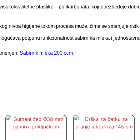
visokokvalitetne plastike – polikarbonata, koji obezbeđuje dobr
kog nivoa higijene tokom procesa muže, čime se smanjuje rizik
o omogućava potpunu funkcionalnost sabirnika mleka i jednostavn
namenjen:
Sabirnik mleka 200 ccm