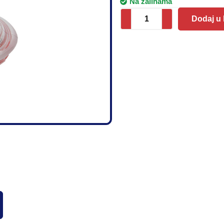
Na zalihama
Dodaj u