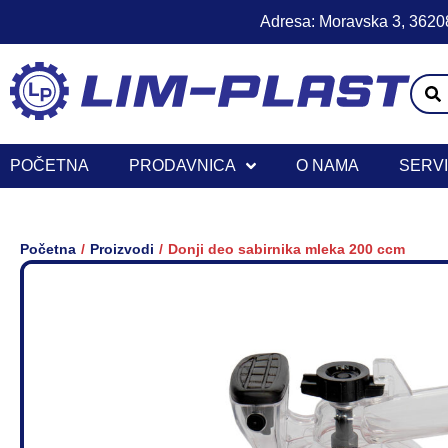
Adresa: Moravska 3, 36208
POČETNA
PRODAVNICA
O NAMA
SERV
/
/
Početna
Proizvodi
Donji deo sabirnika mleka 200 ccm