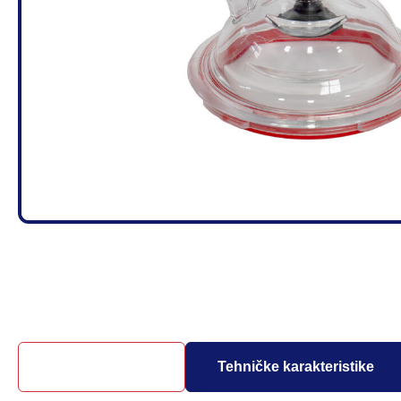
Opis proizvoda
Tehničke karakteristike