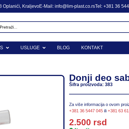
 Oplanići, Kraljevo
E-Mail: info@lim-plast.co.rs
Tel: +381 36 54
IS
USLUGE
BLOG
KONTAKT
Donji deo sa
Šifra proizvoda: 383
Za više informacija o ovom proiz
+381 36 5447 045
ili
+381 63 6
2.500
rsd