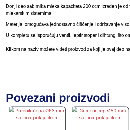
Donji deo sabirnika mleka kapaciteta 200 ccm izrađen je od 
mlekarskim sistemima.
Materijal omogućava jednostavno čišćenje i održavanje viso
U kompletu se isporučuju ventil, leptir stoper i dihtung, št
Klikom na naziv možete videti proizvod za koji je ovaj deo 
Povezani proizvodi