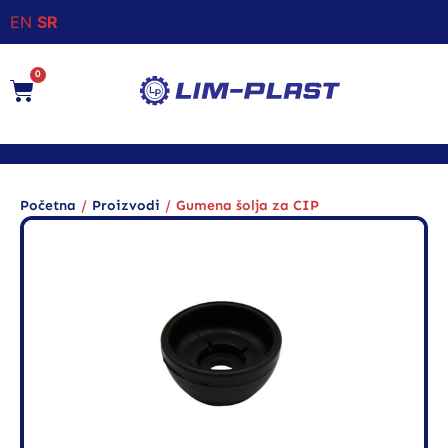
EN
SR
0
/
/
Početna
Proizvodi
Gumena šolja za CIP