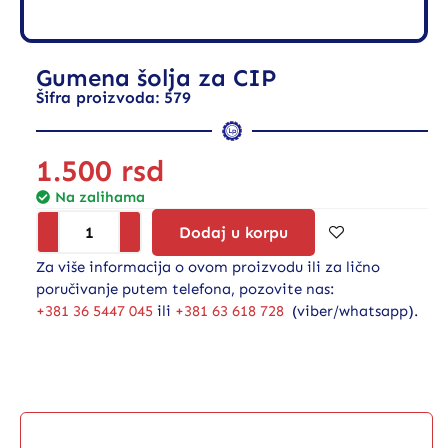
Gumena šolja za CIP
Šifra proizvoda: 579
1.500
rsd
Na zalihama
Dodaj u korpu
Za više informacija o ovom proizvodu ili za lično
poručivanje putem telefona, pozovite nas:
+381 36 5447 045
ili
+381 63 618 728
(viber/whatsapp).
Opis proizvoda