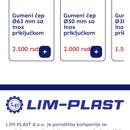
Gumeni čep
Gumeni čep
Gume
Ø63 mm sa
Ø50 mm sa
Ø38 
inox
inox
inox
priključkom
priključkom
prikl
2.500
rsd
2.000
rsd
1.50
LIM-PLAST d.o.o. je porodična kompanija sa