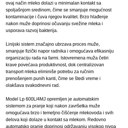
ovaj način mleko dolazi u minimalan kontakt sa
spoljašnjom sredinom, čime se smanjuje mogućnost
kontaminacije i čuva njegov kvalitet. Brzo hlađenje
nakon muže doprinosi očuvanju svežine mleka i
usporava razvoj bakterija.
Linijski sistem značajno ubrzava proces muže,
smanjuje fizički napor radnika i omogućava efikasniju
organizaciju rada na farmi. Istovremena muža četiri
krave povećava produktivnost, dok centralizovan
transport mleka eliminiše potrebu za ručnim
prenošenjem punih kanti, čime se štedi vreme i
olakšava svakodnevni rad.
Model Lp 600L/4MJ opremljen je automatskim
sistemom za pranje koji nakon završetka muže
omogućava brzo i temeljno čišćenje mlekovoda i svih
delova koji dolaze u kontakt sa mlekom. Redovno
automatsko pranje doprinosi održavanju visokog nivoa