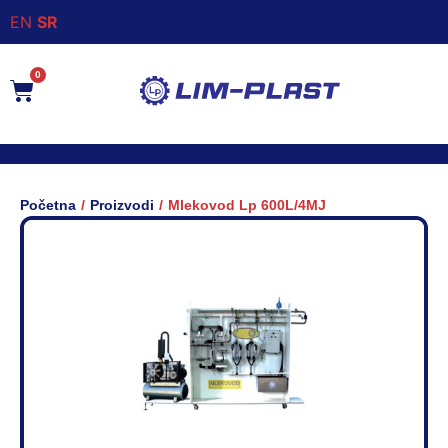
EN
SR
0
/
/
Početna
Proizvodi
Mlekovod Lp 600L/4MJ