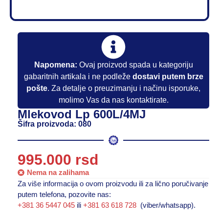
Napomena:
Ovaj proizvod spada u kategoriju
gabaritnih artikala i ne podleže
dostavi putem brze
pošte
. Za detalje o preuzimanju i načinu isporuke,
molimo Vas da nas kontaktirate.
Mlekovod Lp 600L/4MJ
Šifra proizvoda: 080
995.000
rsd
Nema na zalihama
Za više informacija o ovom proizvodu ili za lično poručivanje
putem telefona, pozovite nas:
+381 36 5447 045
ili
+381 63 618 728
(viber/whatsapp).