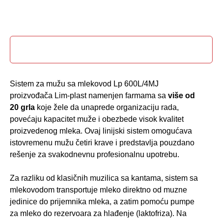
Opis proizvoda
Sistem za mužu sa mlekovod Lp 600L/4MJ
proizvođača Lim-plast namenjen farmama sa
više od
20 grla
koje žele da unaprede organizaciju rada,
povećaju kapacitet muže i obezbede visok kvalitet
proizvedenog mleka. Ovaj linijski sistem omogućava
istovremenu mužu četiri krave i predstavlja pouzdano
rešenje za svakodnevnu profesionalnu upotrebu.
Za razliku od klasičnih muzilica sa kantama, sistem sa
mlekovodom transportuje mleko direktno od muzne
jedinice do prijemnika mleka, a zatim pomoću pumpe
za mleko do rezervoara za hlađenje (laktofriza). Na