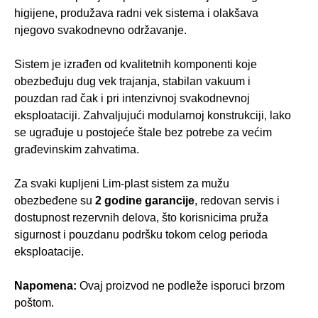
higijene, produžava radni vek sistema i olakšava
njegovo svakodnevno održavanje.
Sistem je izrađen od kvalitetnih komponenti koje
obezbeđuju dug vek trajanja, stabilan vakuum i
pouzdan rad čak i pri intenzivnoj svakodnevnoj
eksploataciji. Zahvaljujući modularnoj konstrukciji, lako
se ugrađuje u postojeće štale bez potrebe za većim
građevinskim zahvatima.
Za svaki kupljeni Lim-plast sistem za mužu
obezbeđene su
2 godine garancije
, redovan servis i
dostupnost rezervnih delova, što korisnicima pruža
sigurnost i pouzdanu podršku tokom celog perioda
eksploatacije.
Napomena:
Ovaj proizvod ne podleže isporuci brzom
poštom.