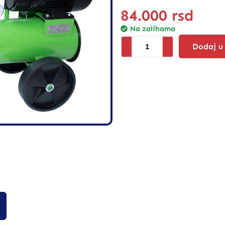
84.000
rsd
Na zalihama
Dodaj u