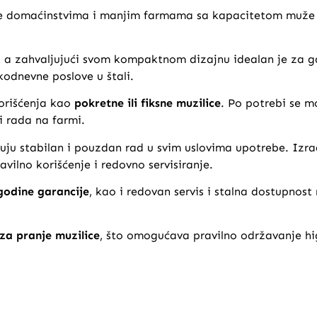
e domaćinstvima i manjim farmama sa kapacitetom muže
, a zahvaljujući svom kompaktnom dizajnu idealan je za g
odnevne poslove u štali.
orišćenja kao
pokretne ili fiksne muzilice
. Po potrebi se m
i rada na farmi.
u stabilan i pouzdan rad u svim uslovima upotrebe. Izrađ
vilno korišćenje i redovno servisiranje.
godine garancije
, kao i redovan servis i stalna dostupnost 
 za pranje muzilice
, što omogućava pravilno održavanje hi