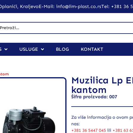
planići, Kraljevo
E-Mail: info@lim-plast.co.rs
Tel: +381 36 
S
USLUGE
BLOG
KONTAKT
ntom
Muzilica Lp 
kantom
Šifra proizvoda: 007
Za više informacija o ovom pr
nas:
+381 36 5447 045
ili
+381 63 6