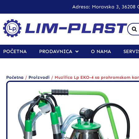
Adresa: Moravska 3, 36208 O
POČETNA
PRODAVNICA
O NAMA
SERVI
/
/
Početna
Proizvodi
Muzilica Lp EKO-4 sa prohromskom ka