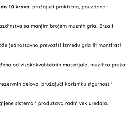
do 10 krava
, pružajući praktično, pouzdano i
azdinstva sa manjim brojem muznih grla. Brza i
ože jednostavno prevoziti između grla ili montirati
ena od visokokvalitetnih materijala, muzilica pruža
rezervnih delova, pružajući korisniku sigurnost i
gijene sistema i produžava radni vek uređaja.