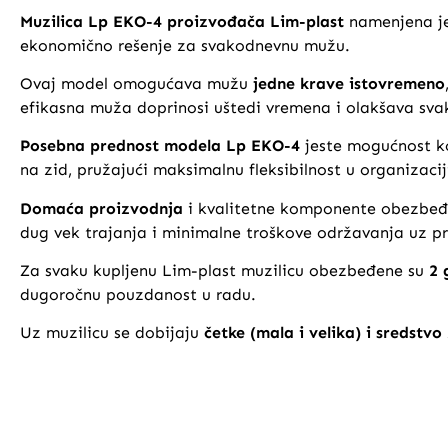
Muzilica Lp EKO-4 proizvođača Lim-plast
namenjena j
ekonomično rešenje za svakodnevnu mužu.
Ovaj model omogućava mužu
jedne krave istovremeno
efikasna muža doprinosi uštedi vremena i olakšava svak
Posebna prednost modela Lp EKO-4
jeste mogućnost k
na zid, pružajući maksimalnu fleksibilnost u organizacij
Domaća proizvodnja
i kvalitetne komponente obezbeđuj
dug vek trajanja i minimalne troškove održavanja uz pra
Za svaku kupljenu Lim-plast muzilicu obezbeđene su
2 
dugoročnu pouzdanost u radu.
Uz muzilicu se dobijaju
četke (mala i velika) i sredstvo