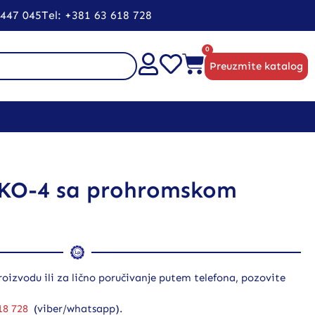
5447 045
Tel: +381 63 618 728
0
Preuzmite katalog
EKO-4 sa prohromskom
oizvodu ili za lično poručivanje putem telefona, pozovite
18 728
(viber/whatsapp).