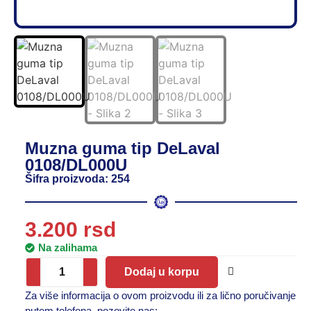
Muzna guma tip DeLaval
0108/DL000U
Šifra proizvoda: 254
3.200
rsd
Na zalihama
Dodaj u korpu
Za više informacija o ovom proizvodu ili za lično poručivanje
putem telefona, pozovite nas: