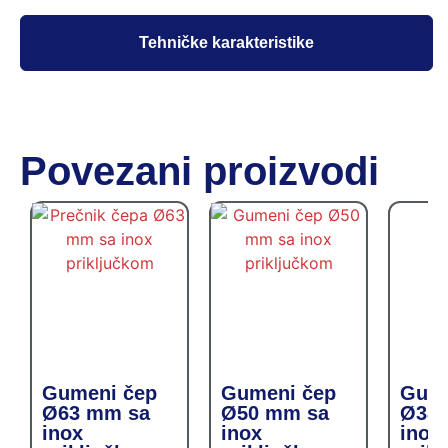
Tehničke karakteristike
Povezani proizvodi
Gumeni čep
Gumeni čep
Gume
Ø63 mm sa
Ø50 mm sa
Ø38 
inox
inox
inox