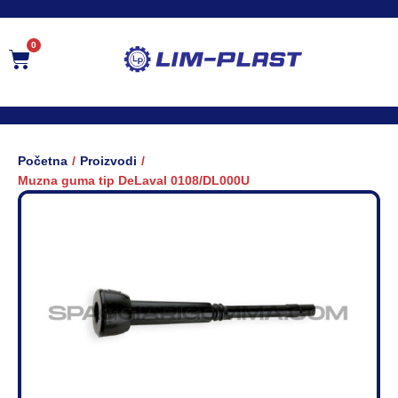
0
/
/
Početna
Proizvodi
Muzna guma tip DeLaval 0108/DL000U