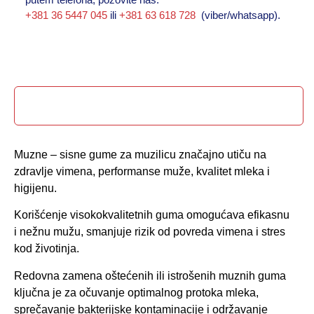
+381 36 5447 045
ili
+381 63 618 728
(viber/whatsapp).
Opis proizvoda
Muzne – sisne gume za muzilicu značajno utiču na
zdravlje vimena, performanse muže, kvalitet mleka i
higijenu.
Korišćenje visokokvalitetnih guma omogućava efikasnu
i nežnu mužu, smanjuje rizik od povreda vimena i stres
kod životinja.
Redovna zamena oštećenih ili istrošenih muznih guma
ključna je za očuvanje optimalnog protoka mleka,
sprečavanje bakterijske kontaminacije i održavanje