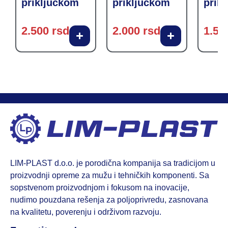
priključkom
priključkom
prik
2.500
rsd
2.000
rsd
1.50
LIM-PLAST d.o.o. je porodična kompanija sa tradicijom u
proizvodnji opreme za mužu i tehničkih komponenti. Sa
sopstvenom proizvodnjom i fokusom na inovacije,
nudimo pouzdana rešenja za poljoprivredu, zasnovana
na kvalitetu, poverenju i održivom razvoju.