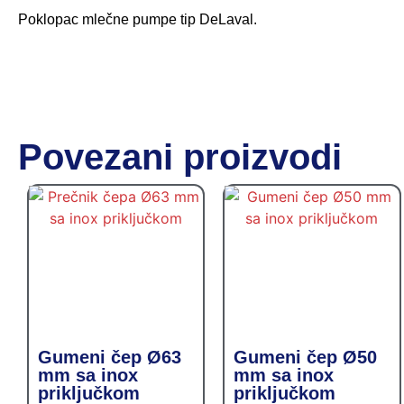
Poklopac mlečne pumpe tip DeLaval.
Povezani proizvodi
Gumeni čep Ø63
Gumeni čep Ø50
mm sa inox
mm sa inox
priključkom
priključkom