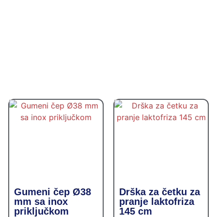
Gumeni čep Ø38
Drška za četku za
mm sa inox
pranje laktofriza
priključkom
145 cm