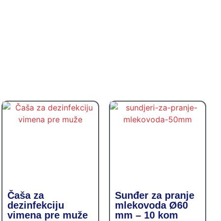
Čaša za
Sunđer za pranje
dezinfekciju
mlekovoda Ø60
vimena pre muže
mm – 10 kom