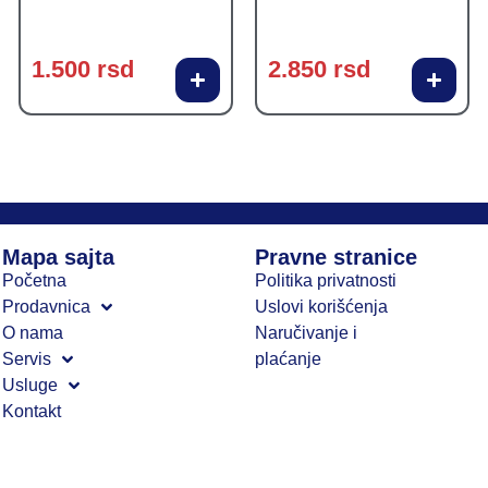
1.500
rsd
2.850
rsd
Mapa sajta
Pravne stranice
Početna
Politika privatnosti
Prodavnica
Uslovi korišćenja
O nama
Naručivanje i
Servis
plaćanje
Usluge
Kontakt