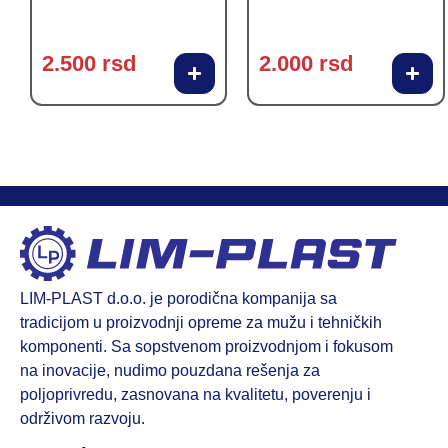
2.500
rsd
2.000
rsd
LIM-PLAST d.o.o. je porodična kompanija sa
tradicijom u proizvodnji opreme za mužu i tehničkih
komponenti. Sa sopstvenom proizvodnjom i fokusom
na inovacije, nudimo pouzdana rešenja za
poljoprivredu, zasnovana na kvalitetu, poverenju i
održivom razvoju.