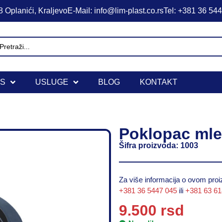
 Oplanići, Kraljevo
E-Mail: info@lim-plast.co.rs
Tel: +381 36 54
IS
USLUGE
BLOG
KONTAKT
Poklopac mle
Šifra proizvoda: 1003
Za više informacija o ovom proiz
+381 36 5447 045
ili
+381 63 6
9.500
rsd