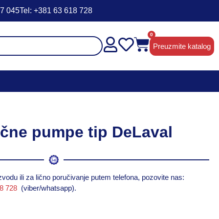
47 045
Tel: +381 63 618 728
0
Preuzmite katalog
čne pumpe tip DeLaval
vodu ili za lično poručivanje putem telefona, pozovite nas:
18 728
(viber/whatsapp).