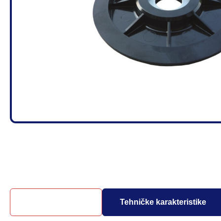
Opis proizvoda
Tehničke karakteristike