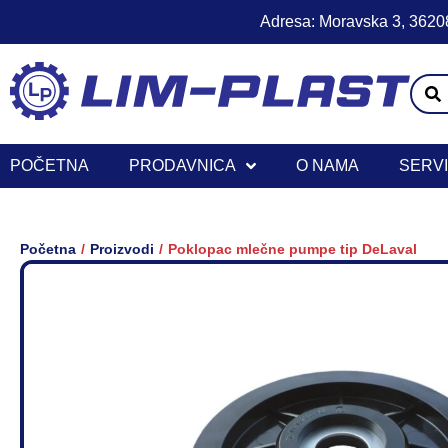
Adresa: Moravska 3, 36208
POČETNA
PRODAVNICA
O NAMA
SERV
/
/
Početna
Proizvodi
Poklopac mlečne pumpe tip DeLaval