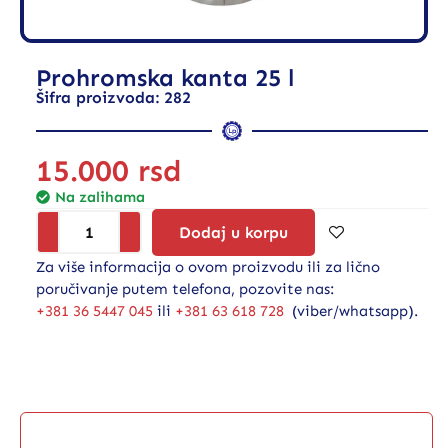
Prohromska kanta 25 l
Šifra proizvoda: 282
15.000
rsd
Na zalihama
Dodaj u korpu
Za više informacija o ovom proizvodu ili za lično
poručivanje putem telefona, pozovite nas:
+381 36 5447 045
ili
+381 63 618 728
(viber/whatsapp).
Opis proizvoda