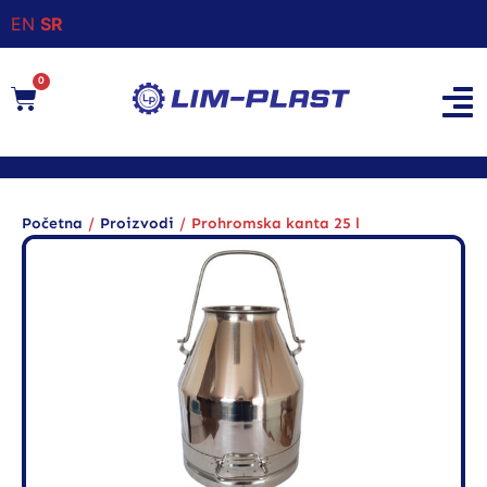
EN
SR
0
/
/
Početna
Proizvodi
Prohromska kanta 25 l