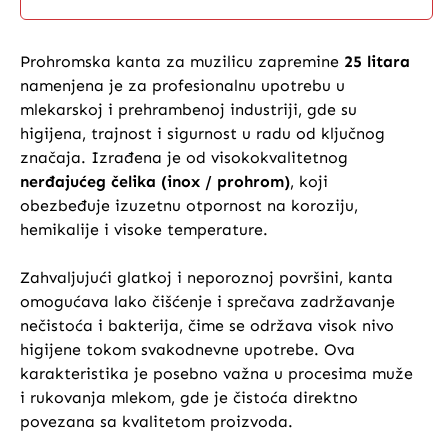
Prohromska kanta za muzilicu zapremine
25 litara
namenjena je za profesionalnu upotrebu u
mlekarskoj i prehrambenoj industriji, gde su
higijena, trajnost i sigurnost u radu od ključnog
značaja. Izrađena je od visokokvalitetnog
nerđajućeg čelika (inox / prohrom)
, koji
obezbeđuje izuzetnu otpornost na koroziju,
hemikalije i visoke temperature.
Zahvaljujući glatkoj i neporoznoj površini, kanta
omogućava lako čišćenje i sprečava zadržavanje
nečistoća i bakterija, čime se održava visok nivo
higijene tokom svakodnevne upotrebe. Ova
karakteristika je posebno važna u procesima muže
i rukovanja mlekom, gde je čistoća direktno
povezana sa kvalitetom proizvoda.