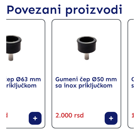
Povezani proizvodi
Gumeni čep Ø50 mm
Gumeni čep Ø3
sa inox priključkom
sa inox priključ
2.000
rsd
1.500
rsd