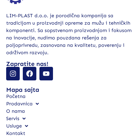
LIM-PLAST d.o.o. je porodična kompanija sa
tradicijom u proizvodnji opreme za mužu i tehničkih
komponenti. Sa sopstvenom proizvodnjom i fokusom
na inovacije, nudimo pouzdana rešenja za
poljoprivredu, zasnovana na kvalitetu, poverenju i
održivom razvoju.
Zapratite nas!
Mapa sajta
Početna
Prodavnica
O nama
Servis
Usluge
Kontakt