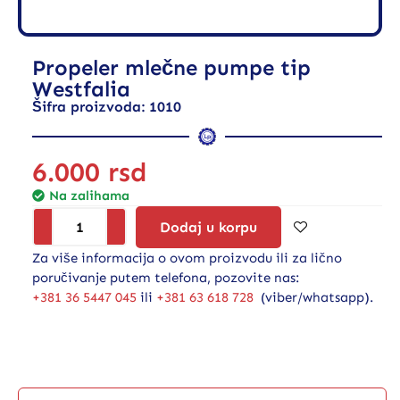
Propeler mlečne pumpe tip
Westfalia
Šifra proizvoda: 1010
6.000
rsd
Na zalihama
Dodaj u korpu
Za više informacija o ovom proizvodu ili za lično
poručivanje putem telefona, pozovite nas:
+381 36 5447 045
ili
+381 63 618 728
(viber/whatsapp).