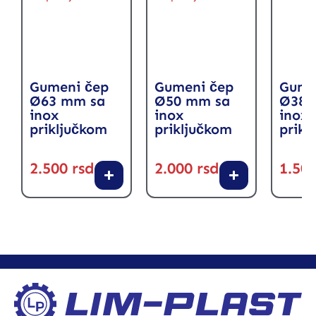
Gumeni čep
Gumeni čep
Gume
Ø63 mm sa
Ø50 mm sa
Ø38 
inox
inox
inox
priključkom
priključkom
prikl
2.500
rsd
2.000
rsd
1.50