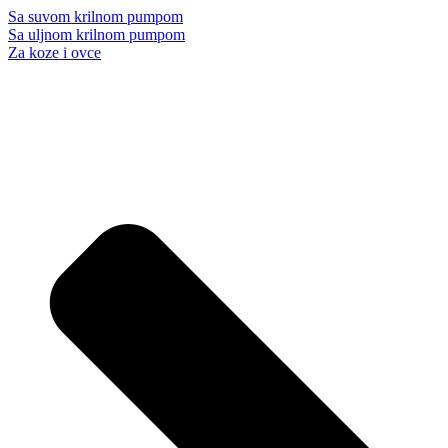
Sa suvom krilnom pumpom
Sa uljnom krilnom pumpom
Za koze i ovce