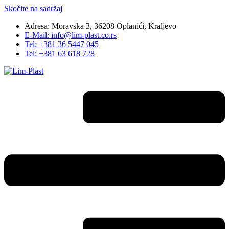
Skočite na sadržaj
Adresa: Moravska 3, 36208 Oplanići, Kraljevo
E-Mail: info@lim-plast.co.rs
Tel: +381 36 5447 045
Tel: +381 63 618 728