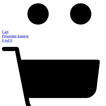
Cart
Preuzmite katalog
0
rsd
0