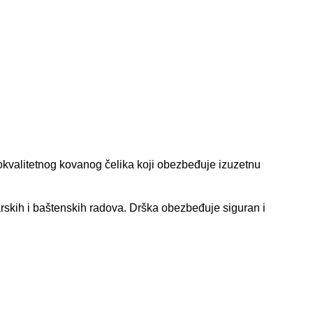
okvalitetnog kovanog čelika koji obezbeđuje izuzetnu
rskih i baštenskih radova. Drška obezbeđuje siguran i