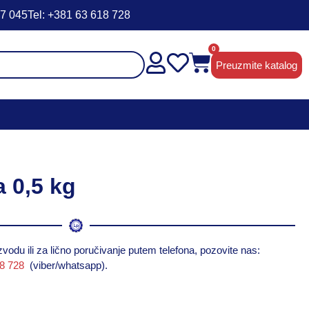
47 045
Tel: +381 63 618 728
0
Preuzmite katalog
 0,5 kg
vodu ili za lično poručivanje putem telefona, pozovite nas:
18 728
(viber/whatsapp).