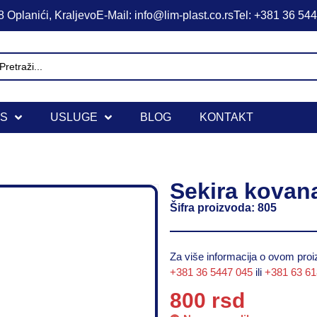
 Oplanići, Kraljevo
E-Mail: info@lim-plast.co.rs
Tel: +381 36 54
IS
USLUGE
BLOG
KONTAKT
Sekira kovana
Šifra proizvoda: 805
Za više informacija o ovom proiz
+381 36 5447 045
ili
+381 63 6
800
rsd