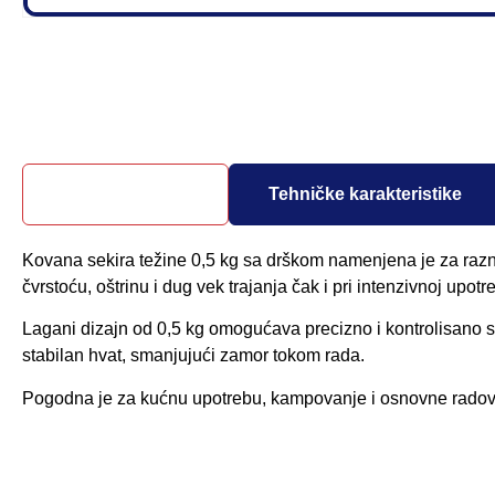
Opis proizvoda
Tehničke karakteristike
Kovana sekira težine 0,5 kg sa drškom namenjena je za razne
čvrstoću, oštrinu i dug vek trajanja čak i pri intenzivnoj upotre
Lagani dizajn od 0,5 kg omogućava precizno i kontrolisano 
stabilan hvat, smanjujući zamor tokom rada.
Pogodna je za kućnu upotrebu, kampovanje i osnovne radove