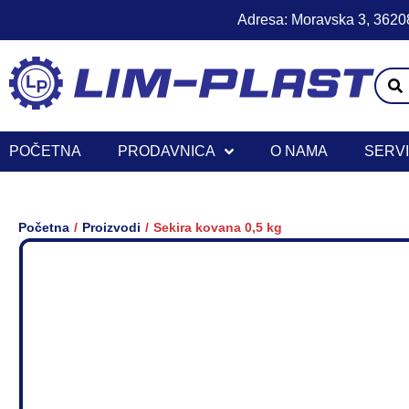
Adresa: Moravska 3, 36208
POČETNA
PRODAVNICA
O NAMA
SERV
/
/
Početna
Proizvodi
Sekira kovana 0,5 kg