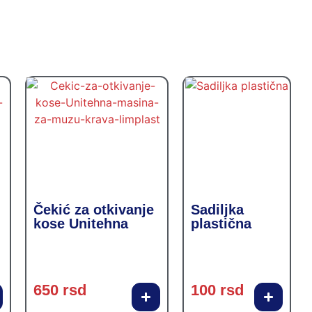
Čekić za otkivanje
Sadiljka
kose Unitehna
plastična
650
rsd
100
rsd