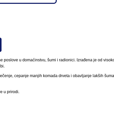
 poslove u domaćinstvu, šumi i radionici. Izrađena je od visok
bi.
sečenje, cepanje manjih komada drveta i obavljanje lakših šuma
 u prirodi.