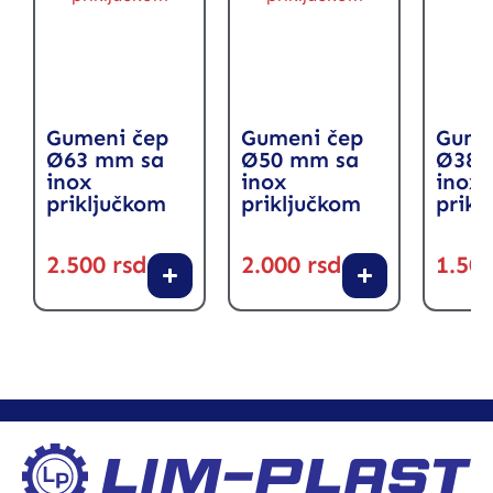
Gumeni čep
Gumeni čep
Gume
Ø63 mm sa
Ø50 mm sa
Ø38 
inox
inox
inox
priključkom
priključkom
prikl
2.500
rsd
2.000
rsd
1.50