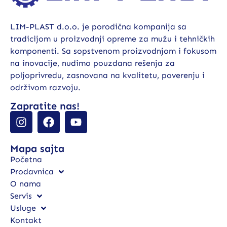
LIM-PLAST d.o.o. je porodična kompanija sa
tradicijom u proizvodnji opreme za mužu i tehničkih
komponenti. Sa sopstvenom proizvodnjom i fokusom
na inovacije, nudimo pouzdana rešenja za
poljoprivredu, zasnovana na kvalitetu, poverenju i
održivom razvoju.
Zapratite nas!
Mapa sajta
Početna
Prodavnica
O nama
Servis
Usluge
Kontakt