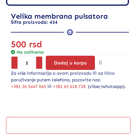
Velika membrana pulsatora
Šifra proizvoda: 434
500
rsd
Na zalihama
Dodaj u korpu
Za više informacija o ovom proizvodu ili za lično
poručivanje putem telefona, pozovite nas:
+381 36 5447 045
ili
+381 63 618 728
(viber/whatsapp).
Opis proizvoda