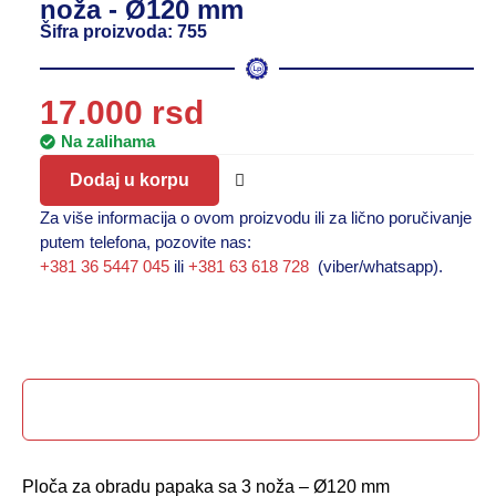
noža - Ø120 mm
Šifra proizvoda: 755
17.000
rsd
Na zalihama
Dodaj u korpu
Za više informacija o ovom proizvodu ili za lično poručivanje
putem telefona, pozovite nas:
+381 36 5447 045
ili
+381 63 618 728
(viber/whatsapp).
Opis proizvoda
Ploča za obradu papaka sa 3 noža – Ø120 mm