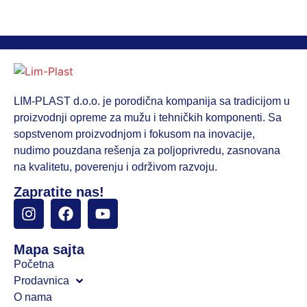
LIM-PLAST d.o.o. je porodična kompanija sa tradicijom u
proizvodnji opreme za mužu i tehničkih komponenti. Sa
sopstvenom proizvodnjom i fokusom na inovacije,
nudimo pouzdana rešenja za poljoprivredu, zasnovana
na kvalitetu, poverenju i održivom razvoju.
Zapratite nas!
Mapa sajta
Početna
Prodavnica
O nama