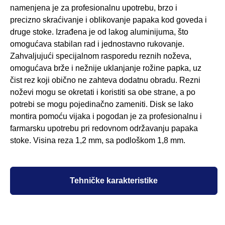
namenjena je za profesionalnu upotrebu, brzo i
precizno skraćivanje i oblikovanje papaka kod goveda i
druge stoke. Izrađena je od lakog aluminijuma, što
omogućava stabilan rad i jednostavno rukovanje.
Zahvaljujući specijalnom rasporedu reznih noževa,
omogućava brže i nežnije uklanjanje rožine papka, uz
čist rez koji obično ne zahteva dodatnu obradu. Rezni
noževi mogu se okretati i koristiti sa obe strane, a po
potrebi se mogu pojedinačno zameniti. Disk se lako
montira pomoću vijaka i pogodan je za profesionalnu i
farmarsku upotrebu pri redovnom održavanju papaka
stoke. Visina reza 1,2 mm, sa podloškom 1,8 mm.
Tehničke karakteristike