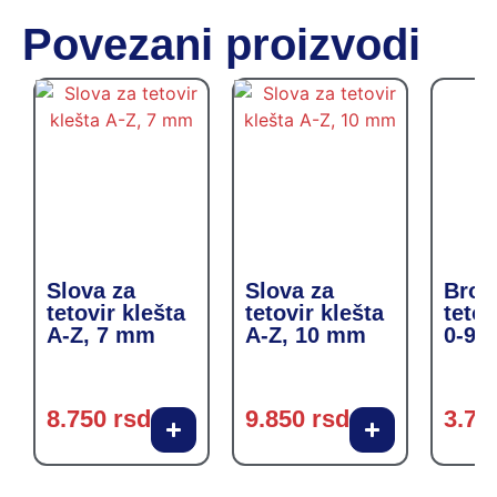
Povezani proizvodi
Slova za
Slova za
Broje
tetovir klešta
tetovir klešta
tetov
A-Z, 7 mm
A-Z, 10 mm
0-9,
8.750
rsd
9.850
rsd
3.75