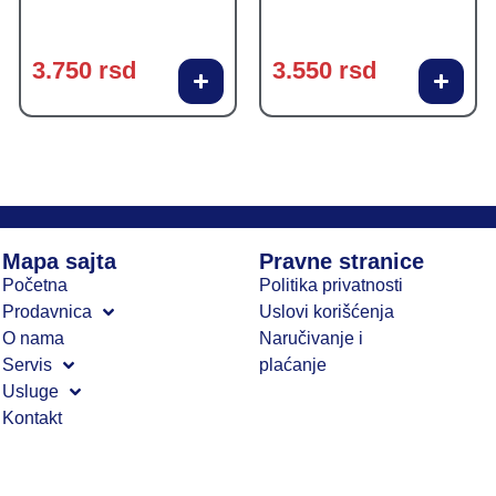
3.750
rsd
3.550
rsd
Mapa sajta
Pravne stranice
Početna
Politika privatnosti
Prodavnica
Uslovi korišćenja
O nama
Naručivanje i
Servis
plaćanje
Usluge
Kontakt