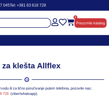
47 045
Tel: +381 63 618 728
0
Preuzmite katalog
za klešta Allflex
vodu ili za lično poručivanje putem telefona, pozovite nas:
18 728
(viber/whatsapp).