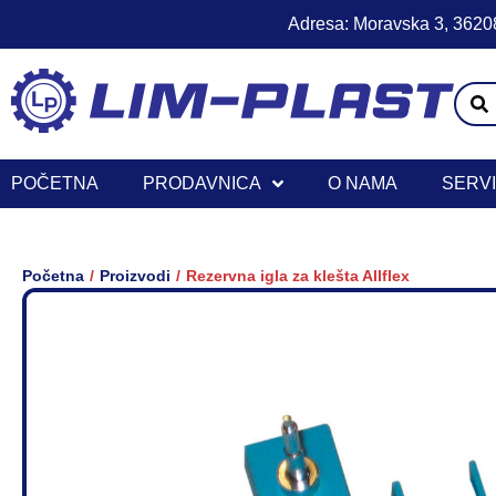
Adresa: Moravska 3, 36208
POČETNA
PRODAVNICA
O NAMA
SERV
/
/
Početna
Proizvodi
Rezervna igla za klešta Allflex