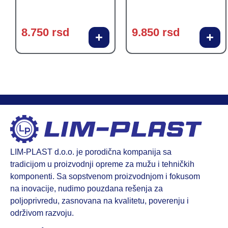
8.750
rsd
9.850
rsd
LIM-PLAST d.o.o. je porodična kompanija sa
tradicijom u proizvodnji opreme za mužu i tehničkih
komponenti. Sa sopstvenom proizvodnjom i fokusom
na inovacije, nudimo pouzdana rešenja za
poljoprivredu, zasnovana na kvalitetu, poverenju i
održivom razvoju.