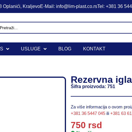
 Oplanići, Kraljevo
E-Mail: info@lim-plast.co.rs
Tel: +381 36 54
IS
USLUGE
BLOG
KONTAKT
Rezervna igla 
Šifra proizvoda: 751
Za više informacija o ovom proiz
+381 36 5447 045
ili
+381 63 6
750
rsd