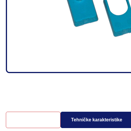
Opis proizvoda
Tehničke karakteristike