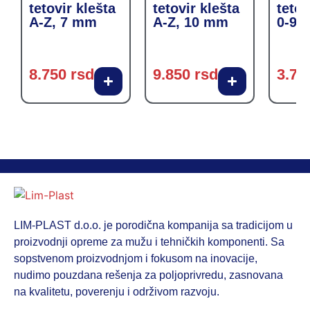
tetovir klešta
tetovir klešta
tetov
A-Z, 7 mm
A-Z, 10 mm
0-9,
8.750
rsd
9.850
rsd
3.75
LIM-PLAST d.o.o. je porodična kompanija sa tradicijom u
proizvodnji opreme za mužu i tehničkih komponenti. Sa
sopstvenom proizvodnjom i fokusom na inovacije,
nudimo pouzdana rešenja za poljoprivredu, zasnovana
na kvalitetu, poverenju i održivom razvoju.