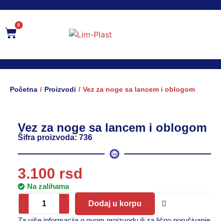
0
/
/
Početna
Proizvodi
Vez za noge sa lancem i oblogom
Vez za noge sa lancem i oblogom
Šifra proizvoda: 736
3.100
rsd
Na zalihama
Dodaj u korpu
Za više informacija o ovom proizvodu ili za lično poručivanje