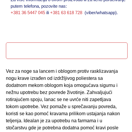
putem telefona, pozovite nas:
+381 36 5447 045
ili
+381 63 618 728
(viber/whatsapp).
Opis proizvoda
Vez za noge sa lancem i oblogom protiv rasklizavanja
nogu krave izrađen od izdržljivog poliestera sa
dodatnom mekom oblogom koja omogućava sigurnu i
nežnu upotrebu bez povrede životinje. Zahvaljujući
rotirajućem spoju, lanac se ne uvrće niti zapetljava
tokom upotrebe. Vez pomaže u sprečavanju povreda,
koristi se kao pomoć kravama prilikom ustajanja nakon
teljenja. Idealan je za upotrebu na farmama i u
stočarstvu gde je potrebna dodatna pomoć kravi posle