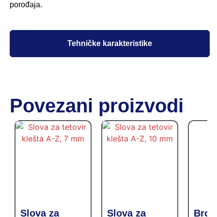
porođaja.
Tehničke karakteristike
Povezani proizvodi
Slova za
Slova za
Broje